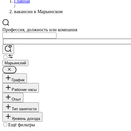
Главная
/
вакансии в Марьинском
Профессия, должность или компания
Марьинский
График
Рабочие часы
Опыт
Тип занятости
Уровень дохода
Ещё фильтры